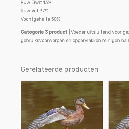
Ruw Eiwit 13%
Ruw Vet 37%
Vochtgehalte 50%
Categorie 3 product
|
Voeder uitsluitend voor g
gebruiksvoorwerpen en oppervlakken reinigen na 
Gerelateerde producten