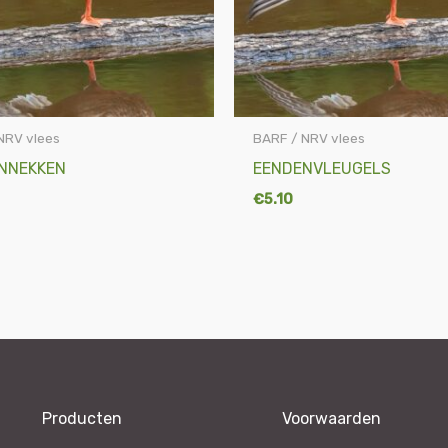
NRV vlees
BARF / NRV vlees
NNEKKEN
EENDENVLEUGELS
€
5.10
Producten
Voorwaarden