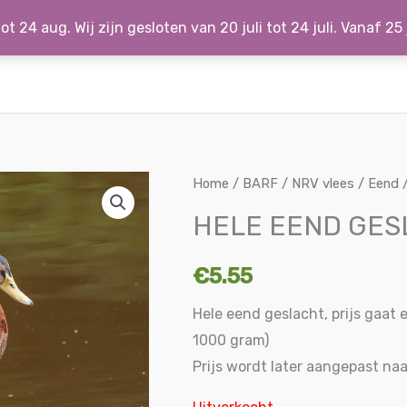
ot 24 aug. Wij zijn gesloten van 20 juli tot 24 juli. Vanaf 25
Home
/
BARF / NRV vlees
/
Eend
/
HELE EEND GES
€
5.55
Hele eend geslacht, prijs gaat e
1000 gram)
Prijs wordt later aangepast naa