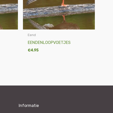
Eend
EENDENLOOPVOETJES
€
4.95
Informatie