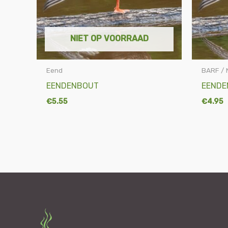
NIET OP VOORRAAD
Eend
BARF / 
EENDENBOUT
EENDE
€
5.55
€
4.95