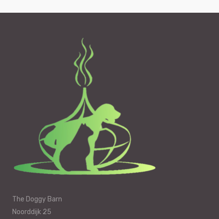
The Doggy Barn
Noorddijk 25