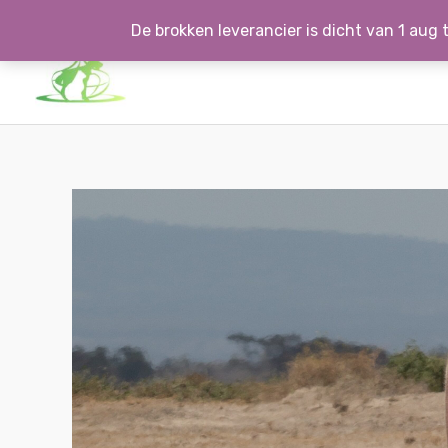
Ga
De brokken leverancier is dicht van 1 aug t
naar
de
inhoud