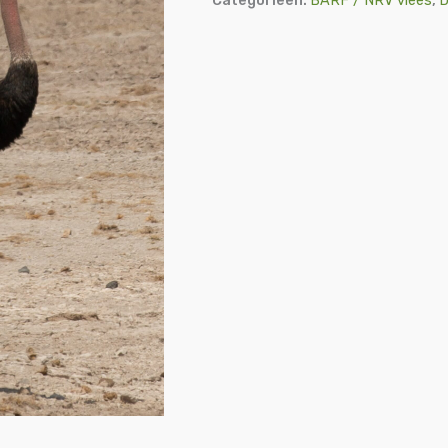
Categorieën:
BARF / NRV vlees
,
D