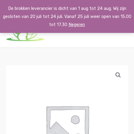
Ga
De brokken leverancier is dicht van 1 aug tot 24 aug. Wij zijn
naar
gesloten van 20 juli tot 24 juli. Vanaf 25 juli weer open van 15.00
de
tot 17.30
Negeren
inhoud
Super
Prijsklasse:
Premium
€29.30
Lamb
&
tot
Rice
€60.00
aantal