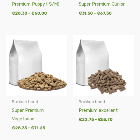
Premium Puppy ( S/M)
Super Premium Junior
€
28.30
-
€
60.00
€
31.50
-
€
67.50
Prijsklasse:
Prijsklasse:
€28.35
€22.75
tot
tot
€71.25
€55.70
Brokken hond
Brokken hond
Super Premium
Premium excellent
Vegetarian
€
22.75
-
€
55.70
€
28.35
-
€
71.25