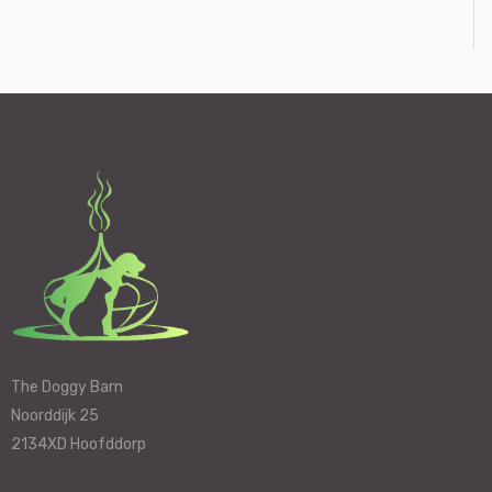
The Doggy Barn
Noorddijk 25
2134XD Hoofddorp