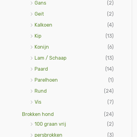
Gans
(2)
a
r
Geit
(2)
:
Kalkoen
(4)
Kip
(13)
Konijn
(6)
Lam / Schaap
(13)
Paard
(14)
Parelhoen
(1)
Rund
(24)
Vis
(7)
Brokken hond
(24)
100 graan vrij
(2)
persbrokken
(3)