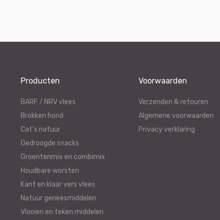
Producten
Voorwaarden
BARF / NRV vlees
Verzenden & retouren
Brokken hond
Algemene voorwaarden
Cat’s natuur
Privacy verklaring
Gedroogde snacks
Groentenmix en combimix
Houdbare worsten
Kant en klaar vers vlees
Natuur geneesmiddelen
Vlooien en teken middelen