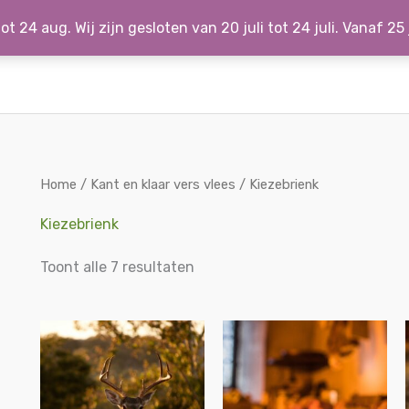
ot 24 aug. Wij zijn gesloten van 20 juli tot 24 juli. Vanaf 25
Home
/
Kant en klaar vers vlees
/ Kiezebrienk
Kiezebrienk
Toont alle 7 resultaten
Prijsklasse:
€5.50
tot
€9.75