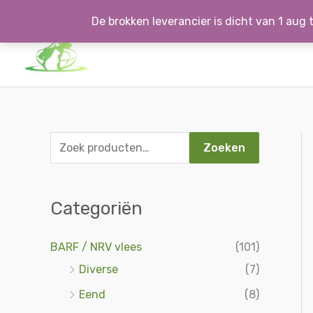
Ga
De brokken leverancier is dicht van 1 aug t
naar
de
inhoud
Z
Zoeken
o
e
Categoriën
k
e
BARF / NRV vlees
(101)
n
Diverse
(7)
n
Eend
(8)
a