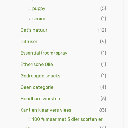
puppy
(5)
senior
(1)
Cat's natuur
(12)
Diffuser
(9)
Essential (room) spray
(1)
Etherische Olie
(1)
Gedroogde snacks
(1)
Geen categorie
(4)
Houdbare worsten
(6)
Kant en klaar vers vlees
(83)
100 % maar met 3 dier soorten er