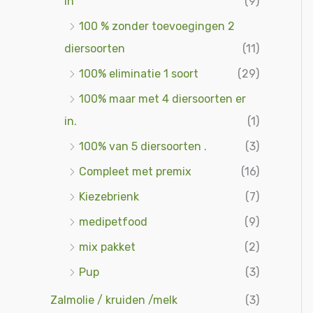
in
(9)
100 % zonder toevoegingen 2
diersoorten
(11)
100% eliminatie 1 soort
(29)
100% maar met 4 diersoorten er
in.
(1)
100% van 5 diersoorten .
(3)
Compleet met premix
(16)
Kiezebrienk
(7)
medipetfood
(9)
mix pakket
(2)
Pup
(3)
Zalmolie / kruiden /melk
(3)