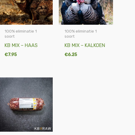
100% eliminatie 1
100% eliminatie 1
soort
soort
KB MIX – HAAS
KB MIX – KALKOEN
€
7.95
€
6.25